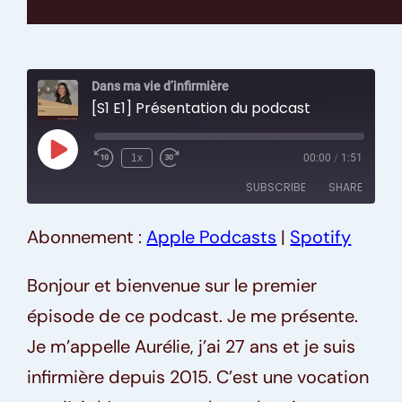
Dans ma vie d’infirmière
[S1 E1] Présentation du podcast
Play
1x
00:00
/
1:51
Episode
SUBSCRIBE
SHARE
Abonnement :
Apple Podcasts
|
Spotify
SHARE
Apple Podcasts
Spotify
RSS FEED
LINK
Bonjour et bienvenue sur le premier
épisode de ce podcast. Je me présente.
EMBED
Je m’appelle Aurélie, j’ai 27 ans et je suis
infirmière depuis 2015. C’est une vocation