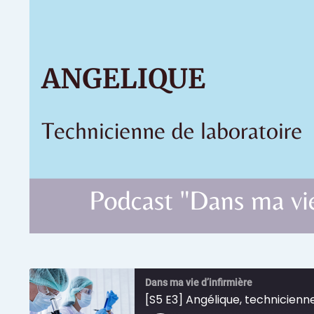
Dans ma vie d’infirmière
[S5 E3] Angélique, technicienn