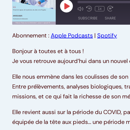
Play
1x
Episode
SUBSCRIBE
SHARE
Abonnement :
Apple Podcasts
|
Spotify
SHARE
Apple Podcasts
RSS FEED
LINK
Bonjour à toutes et à tous !
Je vous retrouve aujourd’hui dans un nouvel
EMBED
Elle nous emmène dans les coulisses de son 
Entre prélèvements, analyses biologiques, trav
missions, et ce qui fait la richesse de son mé
Elle revient aussi sur la période du COVID, p
équipée de la tête aux pieds… une période 